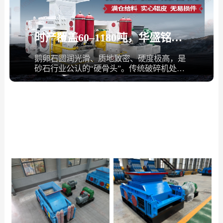
时产覆盖60–1180吨，华盛铭高压辊磨机轻松应对鹅卵石制砂
鹅卵石圆润光滑、质地致密、硬度极高，是
砂石行业公认的“硬骨头”。传统破碎机处理
鹅卵石时，要么磨损太快、要么能耗太高、
要么...