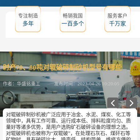
专注制造
畅销我国
服务客户
多年
一百多个
千万家
时产70、80吨对辊破碎制砂机型号有哪些
作者：华盛铭重工
发布时间：2023-04-26 10:20:05
对辊破碎制砂机被广泛应用于冶金、水泥、煤炭、化工等
领域中，具有工作可靠、运行成本低、排料粒度均匀、质
量好等诸多优势，是用户选购矿石破碎设备的理想之选。
对辊破碎机也被称为“双辊破”，在处理石灰石、煤矸石等
矿物时，具有破碎比大、噪声低、结构简单、维修方便的