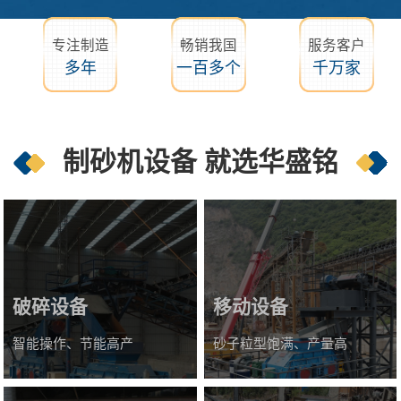
专注制造
畅销我国
服务客户
多年
一百多个
千万家
制砂机设备 就选华盛铭
破碎设备
移动设备
智能操作、节能高产
砂子粒型饱满、产量高