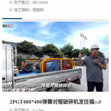
生产能力：80-120t/h
加工物料：铣刨料
2PGT400*400弹簧对辊破碎机发往福建·厦门！
生产能力：5-12t/h