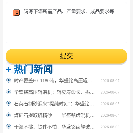
提交
+
热门新闻
时产覆盖60–1180吨，华盛铭高压辊磨机轻松应对鹅卵石制砂
2026-08-07
华盛铭高压辊磨机：辊皮寿命长、振动小，满足水泥熟料24小时连续粉磨
2026-08-07
石英石制砂迎来“提纯时刻”：华盛铭对辊机如何坐稳高纯砂生产C位？
2026-08-05
煤矸石提取硫精砂——华盛铭齿辊机助解离更充分
2026-08-04
干湿不挑、铁件不怕，华盛铭齿辊破碎机让陶瓷固废回收更省心
2026-08-03