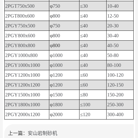
2PGT750x500
φ
750
≤
30
10-40
2PGT800x600
φ
800
≤
40
12-50
2PGY750x500
φ
750
≤
40
20-30
2PGY800x600
φ
800
≤
40
30-40
2PGY800x800
φ800
≤
40
40-50
2PGY1000x800
φ
1000
≤
40
50-80
2PGY1000x1000
φ
1000
≤
40
80-100
2PGY1200x1000
φ
1200
≤
60
100-120
2PGY1200x1200
φ
1200
≤
60
120-150
2PGY1500x1000
φ
1500
≤
80
150-200
2PGY1800x1000
φ
1800
≤
100
250-300
2PGY2000x1200
φ
2000
≤
120
300-400
上一篇：
安山岩制砂机