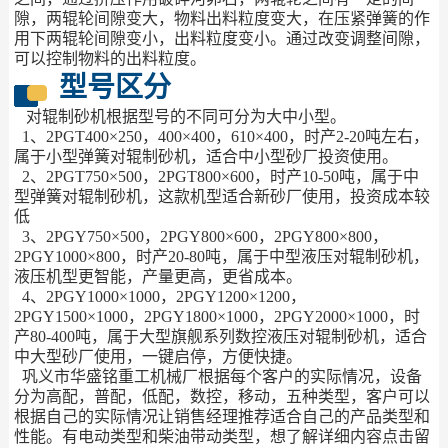
隙，两辊轮间隙变大，物料出料粒度变大，在压紧弹簧的作
用下两辊轮间隙变小，出料粒度变小。通过改变调整间隙，
可以控制物料的出料粒度。
型号区分
对辊制砂机根据型号的不同可分为大中小型。
1、2PGT400×250，400×400，610×400，时产2-20吨左右，
属于小型弹簧对辊制砂机，适合中小型砂厂投资使用。
2、2PGT750×500，2PGT800×600，时产10-50吨，属于中
型弹簧对辊制砂机，这款机型适合新砂厂使用，投资成本较
低
3、2PGY750×500，2PGY800×600，2PGY800×800，
2PGY1000×800，时产20-80吨，属于中型液压对辊制砂机，
液压机型更智能，产量更高，更省成本。
4、2PGY1000×1000，2PGY1200×1200，
2PGY1500×1000，2PGY1800×1000，2PGY2000×1000，时
产80-400吨，属于大型旗舰系列数控液压对辊制砂机，适合
中大型砂厂使用，一键启停，方便快捷。
巩义市华盛铭重工机械厂根据每个客户的实际情况，设备
分为高配，普配，低配，数控，移动，五种类型，客户可以
根据自己的实际情况让销售经理推荐适合自己的产品类型和
性能。有电动类型和柴油带动类型，想了解详细内容点击留