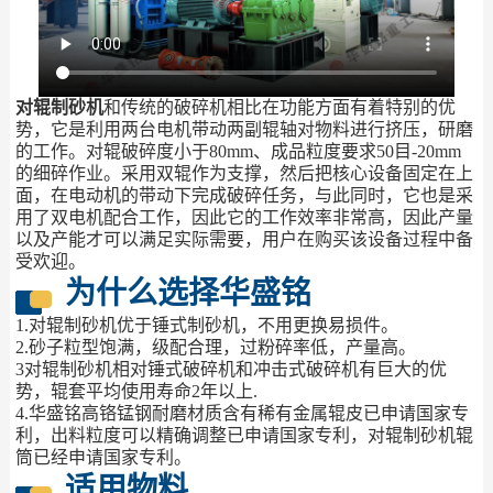
对辊制砂机
和传统的破碎机相比在功能方面有着特别的优
势，它是利用两台电机带动两副辊轴对物料进行挤压，研磨
的工作。对辊破碎度小于80mm、成品粒度要求50目-20mm
的细碎作业。采用双辊作为支撑，然后把核心设备固定在上
面，在电动机的带动下完成破碎任务，与此同时，它也是采
用了双电机配合工作，因此它的工作效率非常高，因此产量
以及产能才可以满足实际需要，用户在购买该设备过程中备
受欢迎。
为什么选择华盛铭
1.对辊制砂机优于锤式制砂机，不用更换易损件。
2.砂子粒型饱满，级配合理，过粉碎率低，产量高。
3对辊制砂机相对锤式破碎机和冲击式破碎机有巨大的优
势，辊套平均使用寿命2年以上.
4.华盛铭高铬锰钢耐磨材质含有稀有金属辊皮已申请国家专
利，出料粒度可以精确调整已申请国家专利，对辊制砂机辊
筒已经申请国家专利。
适用物料