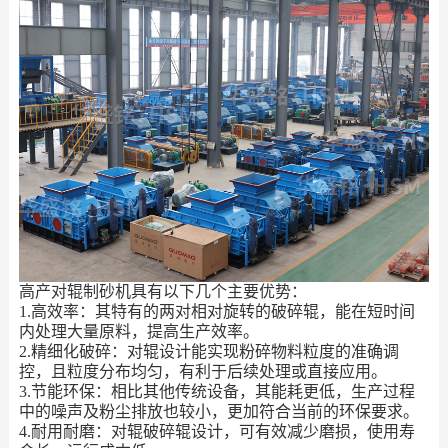
高产对辊制砂机具有以下几个主要优势：
1.高效率：其特有的两对相对旋转的破碎辊，能在短时间
内处理大量原料，提高生产效率。
2.精细化破碎：对辊设计能实现粉碎物料粒度的准确调
控，且粒度分布均匀，有利于后续处理或直接应用。
3.节能环保：相比其他传统设备，其能耗更低，生产过程
中的噪声及粉尘排放也较小，更加符合当前的环保要求。
4.耐用耐磨：对辊破碎辊设计，可有效减少磨损，使用寿