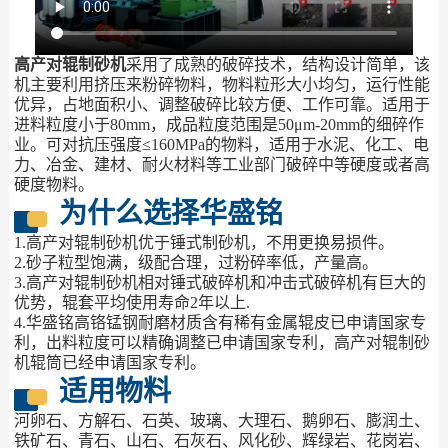
高产对辊制砂机
采用了成熟的破碎技术，结构设计简单，该
机主要利用挤压来粉碎物料，物料粒形大小均匀，运行性能
优异，占地面积小、调整破碎比较方便、工作可靠。适用于
进料粒度小于80mm，成品粒度范围是50μm-20mm的细碎作
业。可对抗压强度≤160MPa的物料，适用于水泥、化工、电
力、冶金、建材、耐火材料等工业部门破碎中等硬度或者高
硬度物料。
为什么选择华盛铭
1.高产对辊制砂机优于锤式制砂机，不用更换易损件。
2.砂子粒型饱满，级配合理，过粉碎率低，产量高。
3.高产对辊制砂机相对锤式破碎机和冲击式破碎机有巨大的
优势，辊套平均使用寿命2年以上.
4.华盛铭高铬锰钢耐磨材质含有稀有金属辊皮已申请国家专
利，出料粒度可以精确调整已申请国家专利，高产对辊制砂
机辊筒已经申请国家专利。
适用物料
河卵石、方解石、石英、玻璃、大理石、鹅卵石、膨润土、
铁矿石、青石、山石、石灰石、风化砂、辉绿岩、花岗岩、