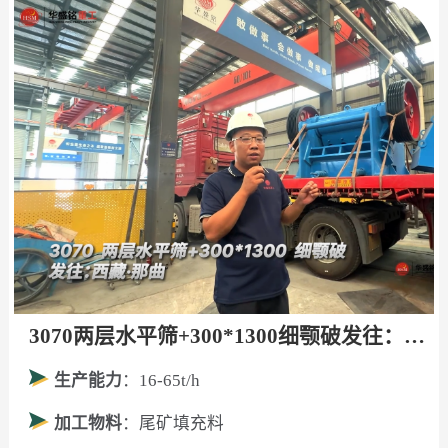
3070两层水平筛+300*1300细颚破发往：西藏·那曲！
生产能力
：16-65t/h
加工物料
：尾矿填充料