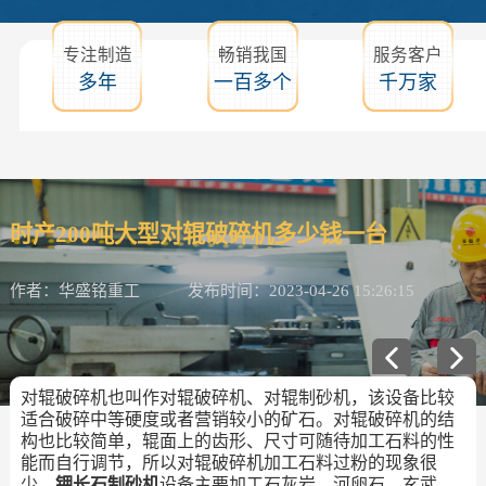
专注制造
畅销我国
服务客户
多年
一百多个
千万家
时产200吨大型对辊破碎机多少钱一台
作者：华盛铭重工
发布时间：2023-04-26 15:26:15
对辊破碎机也叫作对辊破碎机、对辊制砂机，该设备比较
适合破碎中等硬度或者营销较小的矿石。对辊破碎机的结
构也比较简单，辊面上的齿形、尺寸可随待加工石料的性
能而自行调节，所以对辊破碎机加工石料过粉的现象很
少。
钾长石制砂机
设备主要加工石灰岩、河卵石、玄武