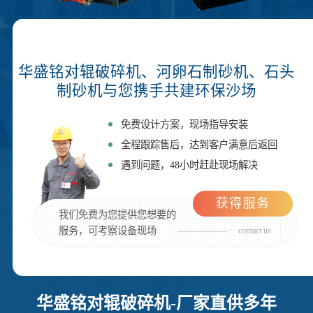
华盛铭对辊破碎机、河卵石制砂机、石头
制砂机与您携手共建环保沙场
免费设计方案，现场指导安装
全程跟踪售后，达到客户满意后返回
遇到问题，48小时赶赴现场解决
获得服务
我们免费为您提供您想要的
服务，可考察设备现场
contact us
华盛铭对辊破碎机-厂家直供多年