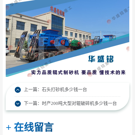
上一篇：
石头打砂机多少钱一台
下一篇：
时产200吨大型对辊破碎机多少钱一台
+
在线留言