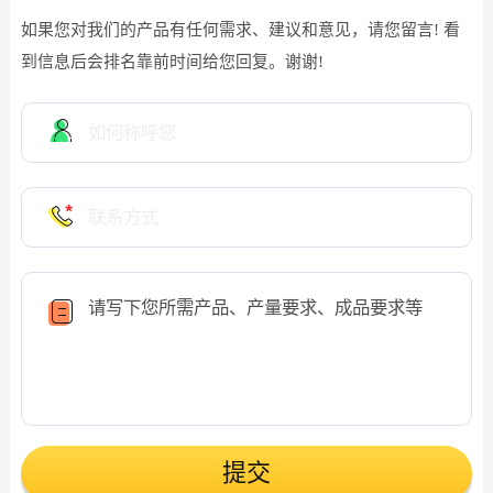
如果您对我们的产品有任何需求、建议和意见，请您留言! 看
到信息后会排名靠前时间给您回复。谢谢!
提交