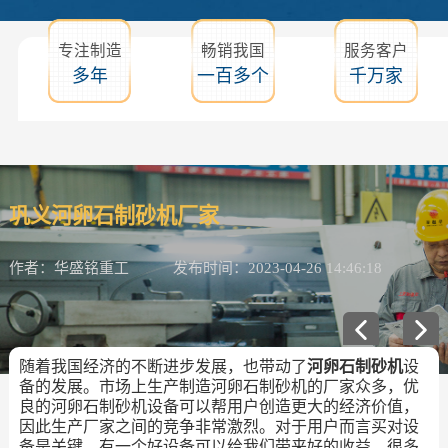
专注制造
畅销我国
服务客户
多年
一百多个
千万家
巩义河卵石制砂机厂家
作者：华盛铭重工
发布时间：2023-04-26 14:46:18
随着我国经济的不断进步发展，也带动了
河卵石制砂机
设
备的发展。市场上生产制造河卵石制砂机的厂家众多，优
良的河卵石制砂机设备可以帮用户创造更大的经济价值，
因此生产厂家之间的竞争非常激烈。对于用户而言买对设
备是关键，有一个好设备可以给我们带来好的收益。很多