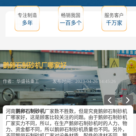
专注制造
畅销我国
服务客户
多年
一百多个
千万家
鹅卵石制砂机厂哪家好
作者：华盛铭重工
发布时间：2023-04-26 14:45:26
河南
鹅卵石制砂机
厂家数不胜数，但是究竟鹅卵石制砂机
厂哪家好，这是顾客比较关注的问题。由于鹅卵石制砂机
厂家实力不同，所以，在生产鹅卵石制砂机时的人力、物
力、资金都不同，所以鹅卵石制砂机质量也不同。另外，
不同鹅卵石制砂机厂家对设备材质、配件的选材不同，鹅