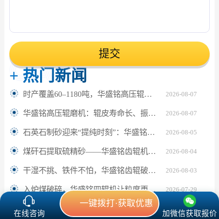
提交
+
热门新闻
时产覆盖60–1180吨，华盛铭高压辊磨机轻松应对鹅卵石制砂
2026-08-07
华盛铭高压辊磨机：辊皮寿命长、振动小，满足水泥熟料24小时连续粉磨
2026-08-07
石英石制砂迎来“提纯时刻”：华盛铭对辊机如何坐稳高纯砂生产C位？
2026-08-05
煤矸石提取硫精砂——华盛铭齿辊机助解离更充分
2026-08-04
干湿不挑、铁件不怕，华盛铭齿辊破碎机让陶瓷固废回收更省心
2026-08-03
入炉煤破碎，华盛铭四辊机让粒度更匀、细粉更少
2026-07-29
一键拨打·获取优惠
在线咨询
加微信获取报价