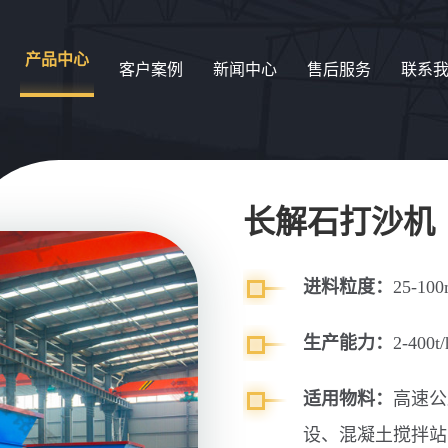
产品中心
客户案例
新闻中心
售后服务
联系
长解石打沙机
进料粒度：
25-10
生产能力：
2-400t/
适用物料：
高速公
设、混凝土搅拌站