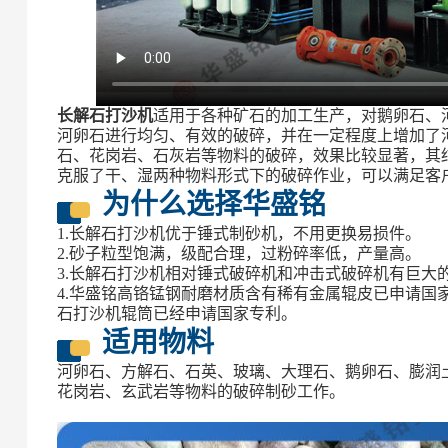
长解石打沙机
适用于各种矿石的加工生产，对鹅卵石、
河卵石进行均匀、有效的破碎，并在一定程度上增加了
石、花岗岩、石灰岩等物料的破碎，效果比较显著，其
克服了干、湿两种物料形式下的破碎作业，可以满足客
为什么选择华盛铭
1.长解石打沙机优于锤式制砂机，不用更换易损件。
2.砂子粒型饱满，级配合理，过粉碎率低，产量高。
3.长解石打沙机相对锤式破碎机和冲击式破碎机有巨大
4.华盛铭高铬锰钢耐磨材质含有稀有金属辊皮已申请国
石打沙机辊筒已经申请国家专利。
适用物料
河卵石、方解石、石英、玻璃、大理石、鹅卵石、膨润
花岗岩、玄武岩等物料的破碎制砂工作。