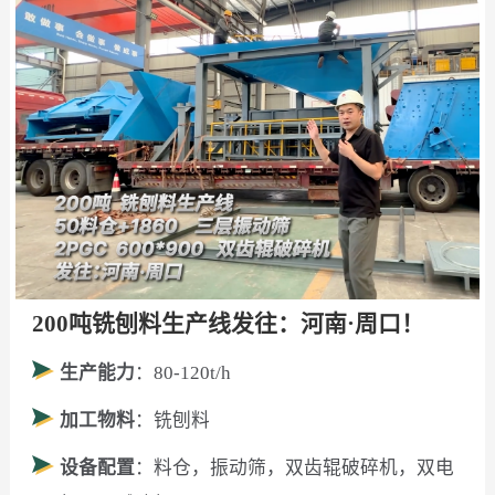
200吨铣刨料生产线发往：河南·周口！
生产能力
：80-120t/h
加工物料
：铣刨料
设备配置
：料仓，振动筛，双齿辊破碎机，双电