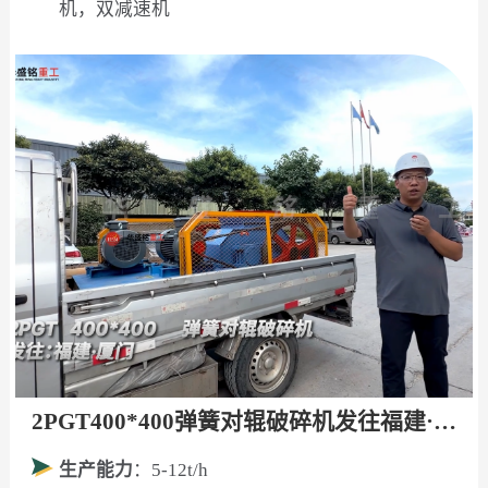
机，双减速机
2PGT400*400弹簧对辊破碎机发往福建·厦门！
生产能力
：5-12t/h