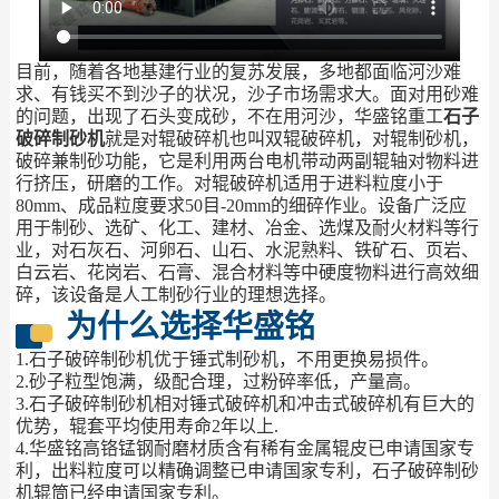
目前，随着各地基建行业的复苏发展，多地都面临河沙难
求、有钱买不到沙子的状况，沙子市场需求大。面对用砂难
的问题，出现了石头变成砂，不在用河沙，华盛铭重工
石子
破碎制砂机
就是对辊破碎机也叫双辊破碎机，对辊制砂机，
破碎兼制砂功能，它是利用两台电机带动两副辊轴对物料进
行挤压，研磨的工作。对辊破碎机适用于进料粒度小于
80mm、成品粒度要求50目-20mm的细碎作业。设备广泛应
用于制砂、选矿、化工、建材、冶金、选煤及耐火材料等行
业，对石灰石、河卵石、山石、水泥熟料、铁矿石、页岩、
白云岩、花岗岩、石膏、混合材料等中硬度物料进行高效细
碎，该设备是人工制砂行业的理想选择。
为什么选择华盛铭
1.石子破碎制砂机优于锤式制砂机，不用更换易损件。
2.砂子粒型饱满，级配合理，过粉碎率低，产量高。
3.石子破碎制砂机相对锤式破碎机和冲击式破碎机有巨大的
优势，辊套平均使用寿命2年以上.
4.华盛铭高铬锰钢耐磨材质含有稀有金属辊皮已申请国家专
利，出料粒度可以精确调整已申请国家专利，石子破碎制砂
机辊筒已经申请国家专利。