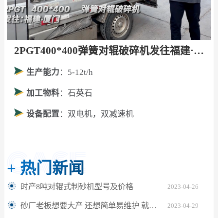
2PGT400*400弹簧对辊破碎机发往福建·厦门！
生产能力
：5-12t/h
加工物料
：石英石
设备配置
：双电机，双减速机
+
热门新闻
时产8吨对辊式制砂机型号及价格
2023-04-26
砂厂老板想要大产 还想简单易维护 就用对辊制砂机
2023-04-29