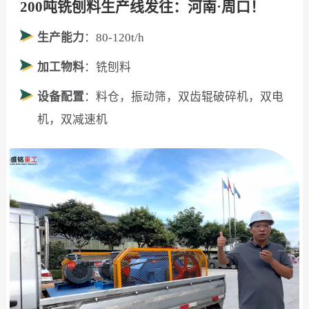
200吨铣刨料生产线发往：河南·周口！
生产能力
：80-120t/h
加工物料
：铣刨料
设备配置
：料仓，振动筛，双齿辊破碎机，双电
机，双减速机