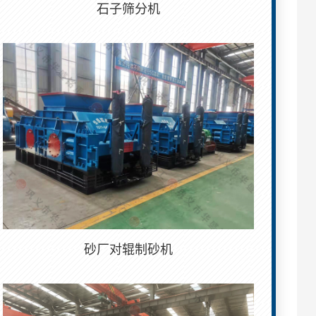
石子筛分机
砂厂对辊制砂机