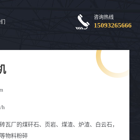
咨询热线
我们
15093265666
机
m
/h
砖瓦厂的煤矸石、页岩、煤渣、炉渣、白云石，
等物料粉碎