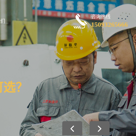
咨询热线
我们
15093265666
可选？