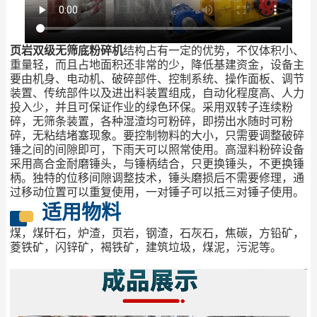
页岩双级无筛底粉碎机
结构占有一定的优势，不仅体积小、
重量轻，而且占地面积还非常的少，降低基建资金，设备主
要由机身、电动机、破碎部件、控制系统、操作面板、调节
装置、传统部件以及进出料装置组成，自动化程度高、人力
投入少，并且可保证作业的绿色环保。采用双转子连续粉
碎，无筛条装置，各种湿渣均可粉碎，即捞出水随时可粉
碎，无粘结堵塞现象。要控制物料的大小，只需要调整破碎
锤之间的间隙即可，下雨天可以照常使用。高湿料粉碎设备
采用高合金耐磨锤头，与锤柄结合，只更换锤头，不更换锤
柄。独特的位移间隙调整技术，锤头磨损后不需要修理，通
过移动位置可以重复使用，一对锤子可以抵三对锤子使用。
适用物料
煤，煤矸石，炉渣，页岩，钢渣，石灰石，焦碳，方铅矿，
菱铁矿，闪锌矿，褐铁矿，建筑垃圾，煤泥，污泥等。