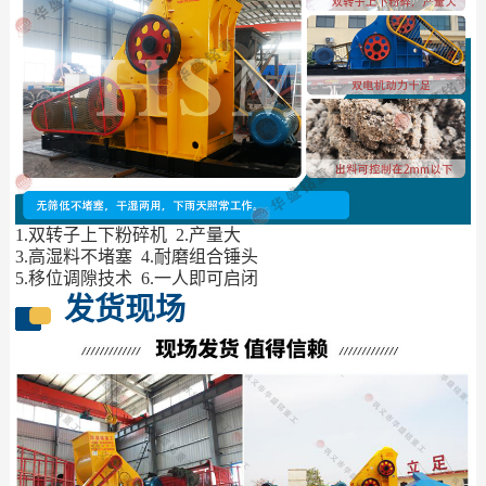
1.双转子上下粉碎机 2.产量大
3.高湿料不堵塞 4.耐磨组合锤头
5.移位调隙技术 6.一人即可启闭
发货现场