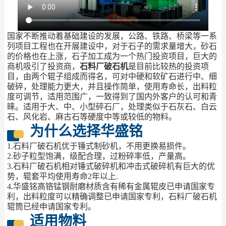
国家不断推动着基础建设的发展，公路、铁路、桥梁等一系
列项目工程也在开展建设中，对于石子的需求量增大，砂石
的价格也在上涨，石子加工成为一个热门投资项目，巨大的
商机吸引了投资商，
石料厂破石机
是目前比较热的投资项
目，由两个辊子组成而得名，可对中硬和软矿石进行中、细
破碎，处理能力更大，并且操作简单，使用寿命长，出料粒
度可调节，适用范围广，一致得到了国内外客户的认可和青
睐。适用于大、中、小型碎石厂，处理类似于石灰石、白云
石、风化岩、麻古石等硬度中等或较低的物料。
为什么选择华盛铭
1.石料厂破石机优于锤式制砂机，不用更换易损件。
2.砂子粒型饱满，级配合理，过粉碎率低，产量高。
3.石料厂破石机相对锤式破碎机和冲击式破碎机有巨大的优
势，辊套平均使用寿命2年以上.
4.华盛铭高铬锰钢耐磨材质含有稀有金属辊皮已申请国家专
利，出料粒度可以精确调整已申请国家专利，石料厂破石机
辊筒已经申请国家专利。
适用物料