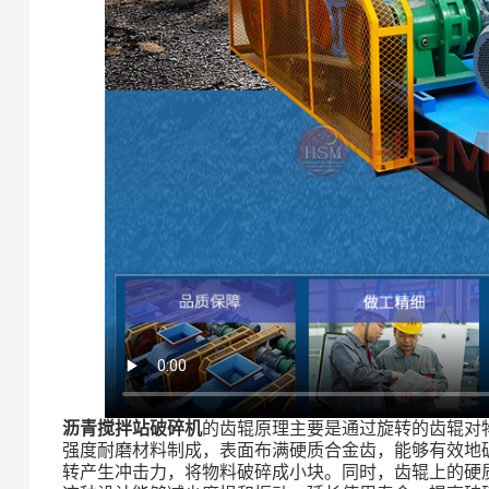
沥青搅拌站破碎机
的齿辊原理主要是通过旋转的齿辊对
强度耐磨材料制成，表面布满硬质合金齿，能够有效地
转产生冲击力，将物料破碎成小块。同时，齿辊上的硬