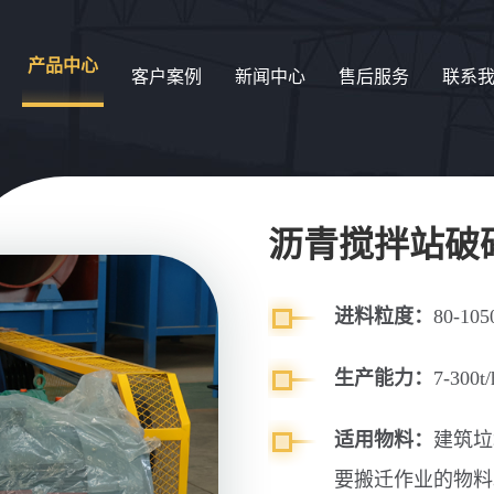
产品中心
客户案例
新闻中心
售后服务
联系
沥青搅拌站破
进料粒度：
80-10
生产能力：
7-300t/
适用物料：
建筑垃
要搬迁作业的物料