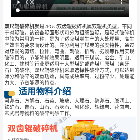
双尺辊破碎机
就是2PGC双齿辊破碎机属双辊机类型，不同
于对辊破，该设备辊面形状可分为粗细齿辊，是辊式破碎机
中较为常用的一种，是为了适应煤炭生产的大处理量、高生
产效率的要求而设计的。充分利用了煤炭的强度特性，通过
对煤炭的剪切、拉伸、弯曲、刺破、折断、劈裂等作用实现
破碎目的，节能降耗效果明显。适用于煤炭、冶金、矿山、
化工、建材等行业更适用于大型煤矿或选煤厂原煤（含矸
石）的破碎。双尺辊破碎机采取选择性破碎方式，可以达到
筛分和破碎的双重功效，具有成块率高、过粉碎少、处理能
力大、节省能源的特点。
适用物料介绍
河卵石、方解石、石英、玻璃、大理石、鹅卵石、膨润土、
铁矿石、青石、山石、石灰石、风化砂、辉绿岩、花岗岩、
玄武岩等物料的破碎制砂工作。