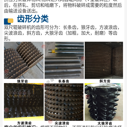
后，在挤轧、剪切和啮磨下，将物料破碎成需要的粒度然后
由输送设备送出。
齿形分类
双尺辊破碎机的齿形可分为：长条齿，狼牙齿，方波浪齿，
尖波浪齿，斜方齿，大狼牙齿（加粗，加大，耐磨）等齿
形。