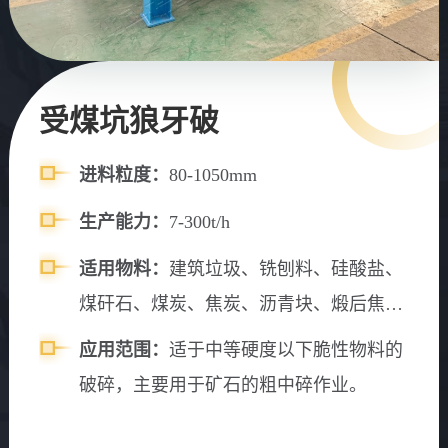
受煤坑狼牙破
进料粒度：
80-1050mm
生产能力：
7-300t/h
适用物料：
建筑垃圾、铣刨料、硅酸盐、
煤矸石、煤炭、焦炭、沥青块、煅后焦、
玻璃、石灰石、硅石、硅锰合金矿、陶瓷
应用范围：
适于中等硬度以下脆性物料的
等物料
破碎，主要用于矿石的粗中碎作业。