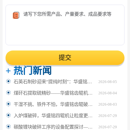
提交
+
热门新闻
石英石制砂迎来“提纯时刻”：华盛铭对辊机如何坐稳高纯砂生产C位？
2026-08-05
煤矸石提取硫精砂——华盛铭齿辊机助解离更充分
2026-08-04
干湿不挑、铁件不怕，华盛铭齿辊破碎机让陶瓷固废回收更省心
2026-08-03
入炉煤破碎，华盛铭四辊机让粒度更匀、细粉更少
2026-07-29
碳酸锂块破碎工序的设备配置探讨——华盛铭四辊破碎机应用观察
2026-07-29