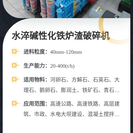
水淬碱性化铁炉渣破碎机
进料粒度：
40mm-120mm
生产能力：
20-400(t/h)
适用物料：
河卵石、方解石、石英石、大
理石、鹅卵石、膨润土、铁矿石、青石、
山石、水渣、石灰石、风化砂、辉绿岩、
应用范围：
高速公路、高速铁路、高层建
花岗岩、玄武岩、碳化硅、金刚砂、烧结
筑、市政、水电大坝建设、混凝土搅拌
铝矾土、镁砂等
站、砂石料场等。