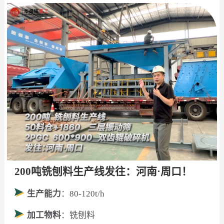
200吨铣刨料生产线发往：河南·周口！
生产能力
：80-120t/h
加工物料
：铣刨料