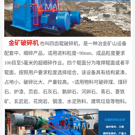
金矿破碎机
也叫四齿辊破碎机，是一种冶金矿山设备
配套中、细碎产品，适用进料粒度<90mm、成品粒度要求
100目至5毫米的超细碎作业。四个辊面分为堆焊辊面或者平
辊面，按照用户要求粒度选择组合，该设备具有结构紧凑，
占地小，破碎比大、产量较高。>适用物料可破碎煤、煤矸
石、炉渣、页岩、石灰石、鹅卵石、河卵石、青石、菱铁
矿、玄武岩、花岗岩、钢渣、水泥熟料、建筑垃圾等物料。