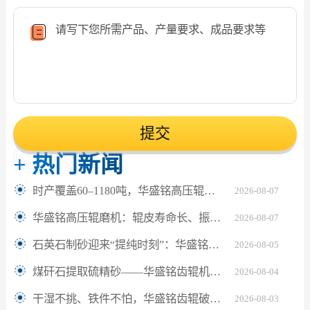
提交
+
热门新闻
时产覆盖60–1180吨，华盛铭高压辊磨机轻松应对鹅卵石制砂
2026-08-07
华盛铭高压辊磨机：辊皮寿命长、振动小，满足水泥熟料24小时连续粉磨
2026-08-07
石英石制砂迎来“提纯时刻”：华盛铭对辊机如何坐稳高纯砂生产C位？
2026-08-05
煤矸石提取硫精砂——华盛铭齿辊机助解离更充分
2026-08-04
干湿不挑、铁件不怕，华盛铭齿辊破碎机让陶瓷固废回收更省心
2026-08-03