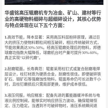
华盛铭高压辊磨机专为冶金、矿山、建材等行
业的高硬物料细碎与超细碎设计，其核心优势
与特点体现在以下五个方面：
1.
高效节能，降本显著：采用高压料层粉碎原理，通过巨
大的挤压力使物料颗粒间相互破碎，相比传统破碎方式，
节能效果高达30%-50%。经高压辊磨处理后的物料，邦德
球磨功指数大幅降低，球磨机台时产量可提升30%-60%，
真正实现“以碎代磨”。
2.
耐磨辊面，长寿典范：辊套采用柱钉式或复合耐磨堆焊
层设计，柱钉材质为硬质合金，耐磨性很佳。即便破碎铁
矿石、钼矿石等强磨蚀性物料，辊面寿命仍可长达数千小
时，且柱钉磨损后只需局部更换，维护成本很低。
3.
液压伺服，响应精准：配备先进的蓄能器缓冲系统与电
液比例控制阀，能够实时响应挤压力波动，确保辊缝恒
定、压力稳定。当遇到不可破碎物时，液压系统瞬间退