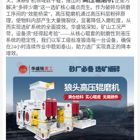
义，深耕矿机领域数十载，推出的
正是为
解决“多碎少磨”这一选矿核心痛点而生。作为破碎与研磨
工序间的“效能桥梁”，高压辊磨机通过高压料层粉碎原
理，使物料内部产生大量微裂纹，显著降低入磨粒度，从
而实现选矿系统的全面提效。华盛铭深知，矿山工况严
苛，设备须“经得起考验”——从核心辊套的耐磨性到液压
系统的稳定性，我们以军工级标准锻造每一台设备，确保
在24小时连续作业中稳如泰山，助力选厂实现真正的降本
增效。