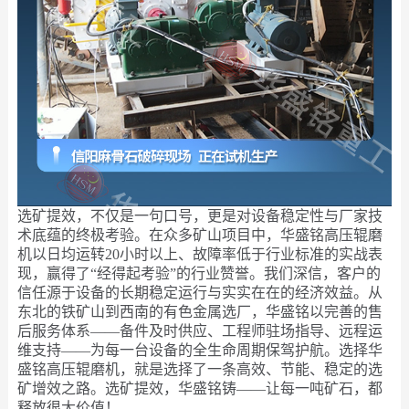
选矿提效，不仅是一句口号，更是对设备稳定性与厂家技
术底蕴的终极考验。在众多矿山项目中，华盛铭高压辊磨
机以日均运转20小时以上、故障率低于行业标准的实战表
现，赢得了“经得起考验”的行业赞誉。我们深信，客户的
信任源于设备的长期稳定运行与实实在在的经济效益。从
东北的铁矿山到西南的有色金属选厂，华盛铭以完善的售
后服务体系——备件及时供应、工程师驻场指导、远程运
维支持——为每一台设备的全生命周期保驾护航。选择华
盛铭高压辊磨机，就是选择了一条高效、节能、稳定的选
矿增效之路。选矿提效，华盛铭铸——让每一吨矿石，都
释放很大价值！