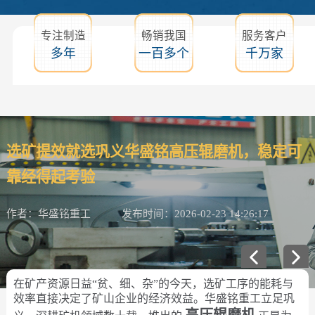
专注制造
畅销我国
服务客户
多年
一百多个
千万家
选矿提效就选巩义华盛铭高压辊磨机，稳定可
靠经得起考验
作者：华盛铭重工
发布时间：2026-02-23 14:26:17
在矿产资源日益“贫、细、杂”的今天，选矿工序的能耗与
效率直接决定了矿山企业的经济效益。华盛铭重工立足巩
高压辊磨机