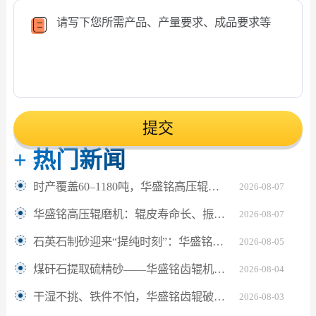
提交
+
热门新闻
时产覆盖60–1180吨，华盛铭高压辊磨机轻松应对鹅卵石制砂
2026-08-07
华盛铭高压辊磨机：辊皮寿命长、振动小，满足水泥熟料24小时连续粉磨
2026-08-07
石英石制砂迎来“提纯时刻”：华盛铭对辊机如何坐稳高纯砂生产C位？
2026-08-05
煤矸石提取硫精砂——华盛铭齿辊机助解离更充分
2026-08-04
干湿不挑、铁件不怕，华盛铭齿辊破碎机让陶瓷固废回收更省心
2026-08-03