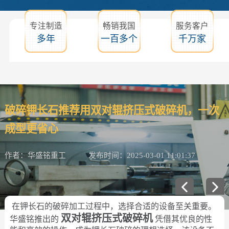
专注制造
畅销我国
服务客户
多年
一百多个
千万家
破碎钾长石推荐用双对辊挤压式破碎机，一次
成型更省心
作者：华盛铭重工
发布时间：2025-03-01 11:01:37
在钾长石的破碎加工过程中，选择合适的设备至关重要。
双对辊挤压式破碎机
华盛铭推出的
凭借其优良的性