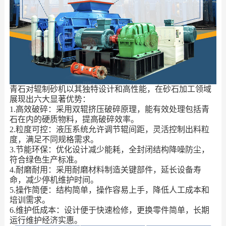
青石对辊制砂机以其独特设计和高性能，在砂石加工领域
展现出六大显著优势：
1.高效破碎：采用双辊挤压破碎原理，能有效处理包括青
石在内的硬质物料，提高破碎效率。
2.粒度可控：液压系统允许调节辊间距，灵活控制出料粒
度，满足不同规格需求。
3.节能环保：优化设计减少能耗，全封闭结构降噪防尘，
符合绿色生产标准。
4.耐磨耐用：采用耐磨材料制造关键部件，延长设备寿
命，减少停机维护时间。
5.操作简便：结构简单，操作容易上手，降低人工成本和
培训需求。
6.维护低成本：设计便于快速检修，更换零件简单，长期
运行维护经济实惠。