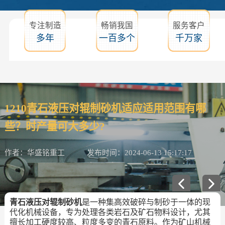
专注制造
畅销我国
服务客户
多年
一百多个
千万家
1210青石液压对辊制砂机适应适用范围有哪
些？时产量可大多少?
作者：华盛铭重工
发布时间：2024-06-13 15:17:17
青石液压对辊制砂机
是一种集高效破碎与制砂于一体的现
代化机械设备，专为处理各类岩石及矿石物料设计，尤其
擅长加工硬度较高、粒度多变的青石原料。作为矿山机械