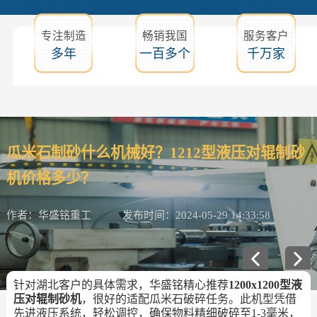
专注制造
畅销我国
服务客户
多年
一百多个
千万家
瓜米石制砂什么机械好？1212型液压对辊制砂
机价格多少？
作者：华盛铭重工
发布时间：2024-05-29 14:33:58
针对湖北客户的具体需求，华盛铭精心推荐
1200x1200型液
压对辊制砂机
，很好的适配瓜米石破碎任务。此机型凭借
先进液压系统，轻松调控，确保物料精细破碎至1-3毫米，