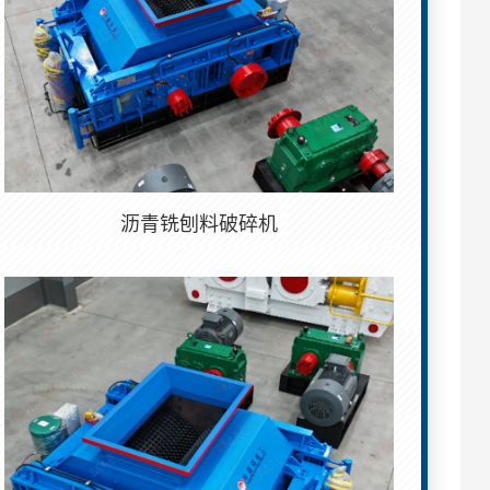
沥青铣刨料破碎机