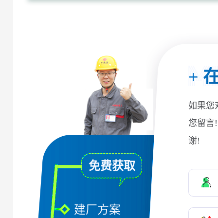
+
在
如果您
您留言
谢!
免费获取
建厂方案