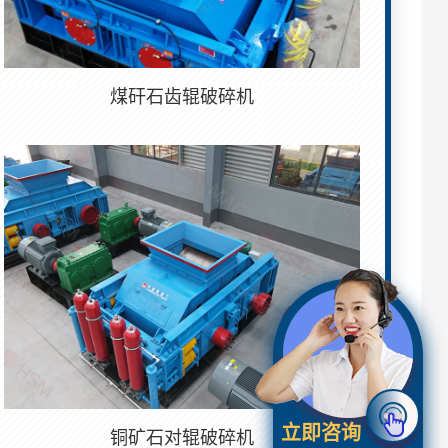
煤矸石齿辊破碎机
立即咨询
铜矿石对辊破碎机