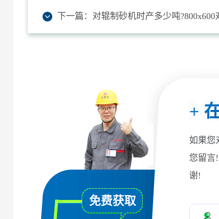
下一篇：
对辊制砂机时产多少吨?800x6
+
在
如果您
您留言
谢!
免费获取