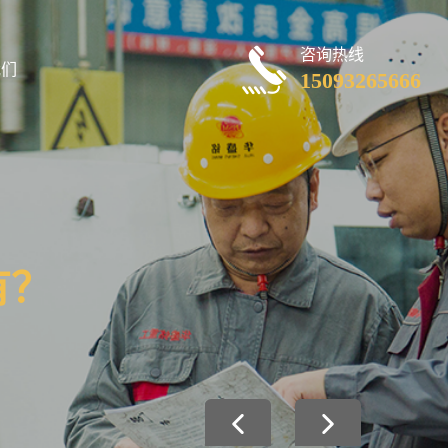
咨询热线
我们
15093265666
有？