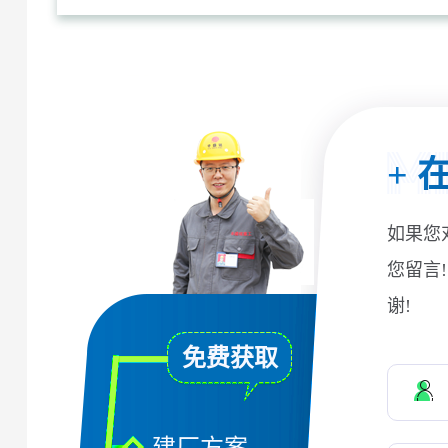
+
在
如果您
您留言
谢!
免费获取
建厂方案