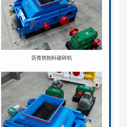
沥青铣刨料破碎机