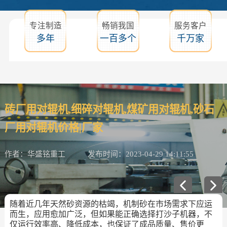
专注制造
畅销我国
服务客户
多年
一百多个
千万家
砖厂用对辊机,细碎对辊机,煤矿用对辊机,砂石
厂用对辊机价格|厂家
作者：华盛铭重工
发布时间：2023-04-29 14:11:55
随着近几年天然砂资源的枯竭，机制砂在市场需求下应运
而生，应用愈加广泛，但如果能正确选择打沙子机器，不
仅运行效率高、降低成本，也保证了成品质量、售价更