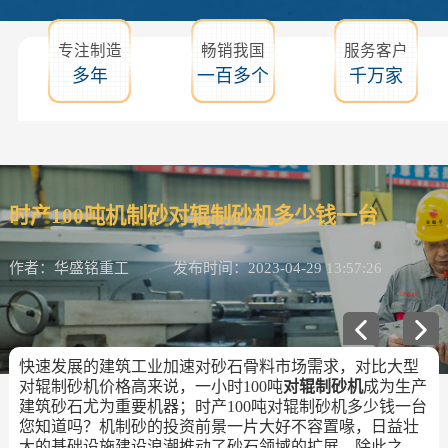
专注制造
畅销我国
服务客户
多年
一百多个
千万家
时产100吨机制砂对辊制砂机多少钱一台
作者：华盛铭重工
发布时间：2023-04-29 13:57:26
快速发展的建筑工业加速对砂石骨料市场需求，对比大型
对辊制砂机价格高来说，一小时100吨
对辊制砂机
成为生产
建筑砂石尤为重要机器；时产100吨对辊制砂机多少钱一台
您知道吗？机制砂的投资前景一片大好不容置喙，日益壮
大的基础设施建设浪潮推动了砂石领域的扩展。除此之