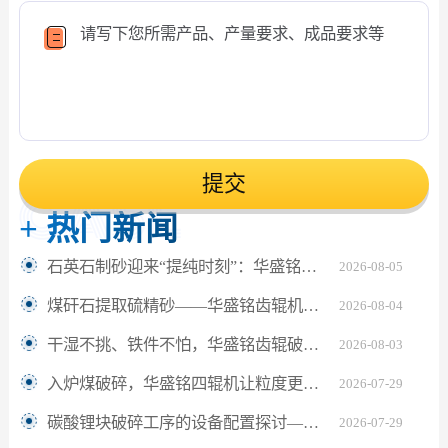
提交
+
热门新闻
石英石制砂迎来“提纯时刻”：华盛铭对辊机如何坐稳高纯砂生产C位？
2026-08-05
煤矸石提取硫精砂——华盛铭齿辊机助解离更充分
2026-08-04
干湿不挑、铁件不怕，华盛铭齿辊破碎机让陶瓷固废回收更省心
2026-08-03
入炉煤破碎，华盛铭四辊机让粒度更匀、细粉更少
2026-07-29
碳酸锂块破碎工序的设备配置探讨——华盛铭四辊破碎机应用观察
2026-07-29