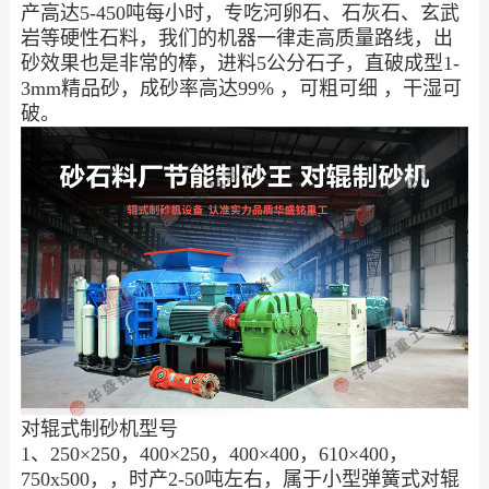
产高达5-450吨每小时，专吃河卵石、石灰石、玄武
岩等硬性石料，我们的机器一律走高质量路线，出
砂效果也是非常的棒，进料5公分石子，直破成型1-
3mm精品砂，成砂率高达99% ，可粗可细 ，干湿可
破。
对辊式制砂机型号
1、250×250，400×250，400×400，610×400，
750x500，，时产2-50吨左右，属于小型弹簧式对辊