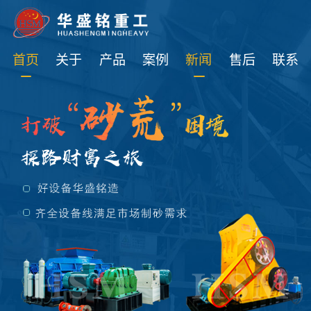
免费获取设备资讯报价
首页
关于
产品
案例
新闻
售后
联系