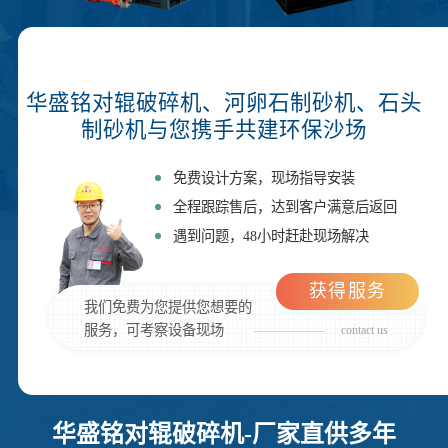
华盛铭对辊破碎机、河卵石制砂机、石头
制砂机与您携手共建环保沙场
免费设计方案，现场指导安装
全程跟踪售后，达到客户满意后返回
遇到问题，48小时赶赴现场解决
获得服务
我们免费为您提供您想要的
服务，可考察设备现场
contact us
华盛铭对辊破碎机-厂家直供多年