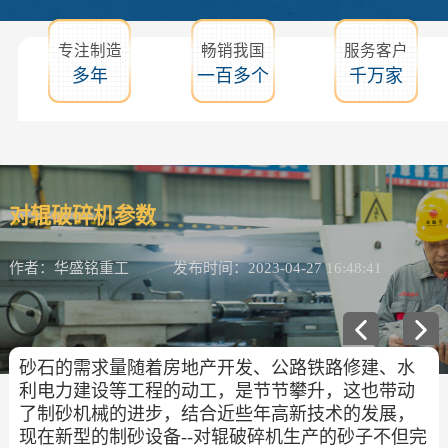
专注制造
畅销我国
服务客户
多年
一百多个
千万家
对辊破碎机参数
作者：华盛铭重工
发布时间：2023-04-27 16:48:41
砂石的需求量随着房地产开发、公路铁路修建、水
利电力建设等工程的动工，是节节攀升，这也带动
了制砂机械的进步，结合近些年高新技术的发展，
现在新型的制砂设备--对辊破碎机生产的砂子不但完