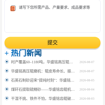
提交
+
热门新闻
时产覆盖60–1180吨，华盛铭高压辊磨机轻松应对鹅卵石制砂
2026-08-07
华盛铭高压辊磨机：辊皮寿命长、振动小，满足水泥熟料24小时连续粉磨
2026-08-07
石英石制砂迎来“提纯时刻”：华盛铭对辊机如何坐稳高纯砂生产C位？
2026-08-05
煤矸石提取硫精砂——华盛铭齿辊机助解离更充分
2026-08-04
干湿不挑、铁件不怕，华盛铭齿辊破碎机让陶瓷固废回收更省心
2026-08-03