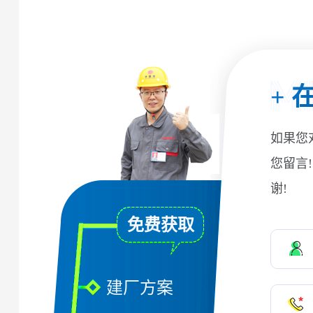
+
在
如果您
您留言
谢!
免费获取
建厂方案