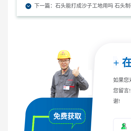
下一篇：
石头能打成沙子工地用吗 石头
+
在
如果您
您留言
谢!
免费获取