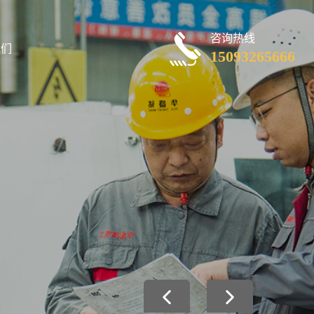
咨询热线
我们
15093265666