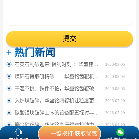
提交
+
热门新闻
石英石制砂迎来“提纯时刻”：华盛铭对辊机如何坐稳高纯砂生产C位？
2026-08-05
煤矸石提取硫精砂——华盛铭齿辊机助解离更充分
2026-08-04
干湿不挑、铁件不怕，华盛铭齿辊破碎机让陶瓷固废回收更省心
2026-08-03
入炉煤破碎，华盛铭四辊机让粒度更匀、细粉更少
2026-07-29
碳酸锂块破碎工序的设备配置探讨——华盛铭四辊破碎机应用观察
2026-07-29
鎏金矿细碎，华盛铭高压辊磨机助力“多破少磨”
2026-07-29
一键拨打·获取优惠