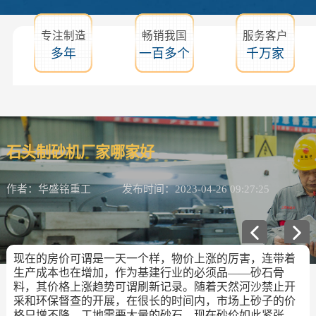
专注制造
畅销我国
服务客户
多年
一百多个
千万家
石头制砂机厂家哪家好
作者：华盛铭重工
发布时间：2023-04-26 09:27:25
现在的房价可谓是一天一个样，物价上涨的厉害，连带着
生产成本也在增加，作为基建行业的必须品——砂石骨
料，其价格上涨趋势可谓刷新记录。随着天然河沙禁止开
采和环保督查的开展，在很长的时间内，市场上砂子的价
格只增不降。工地需要大量的砂石，现在砂价如此紧张，