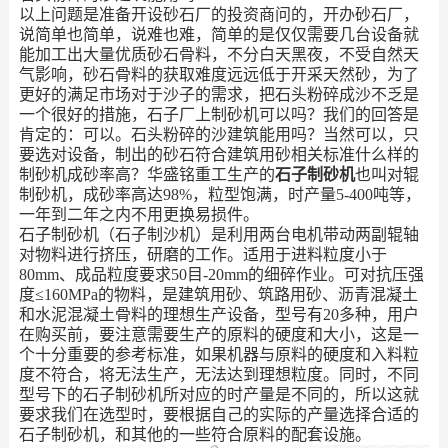
以上问题是准备开设砂石厂的投资商问的，开办砂石厂，
说简单也简单，说难也难，简单的是仅仅需要几台设备就
能加工出大量优质砂石骨料，不分白天黑夜，不受自然天
气影响，砂石骨料的获取难度远远低于开采天然砂，为了
更好的满足市场对于沙子的需求，把石头粉碎成沙不乏是
一个很好的措施，石子厂上制砂机可以吗？我们的回答是
肯定的：可以。石头粉碎的沙建筑能用吗？当然可以，只
要选对设备，制出的砂石符合建筑用砂相关标准什么样的
制砂机成砂率高？华盛铭重工生产的
石子制砂机
也叫对辊
制砂机，成砂率高达98%，粒型饱满，时产量5-400吨等，
一年到二年之内不用更换易损件。
石子制砂机（石子制沙机）是利用两台电机带动两副辊轴
对物料进行挤压，研磨的工作。适用于进料粒度小于
80mm、成品粒度要求50目-20mm的细碎作业。可对抗压强
度≤160MPa的物料，是建筑用砂、筑路用砂、沥青混凝土
和水泥混凝土骨料的理想生产设备，型号有20多种，用户
在购买前，要注意需要生产的原料的硬度和大小，这是一
个十分重要的参考标准，如果机器与原料的硬度和入料粒
度不符合，将无法生产，无法达到理想粒度。同时，不同
型号下的石子制砂机所对应的时产量是不同的，所以这就
要求我们在选型时，要根据自己的实际的产量选择合适的
石子制砂机，和其他的一些符合原料的配套设施。