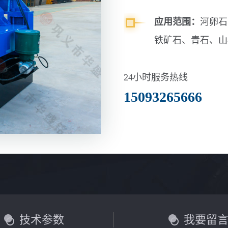
应用范围：
河卵石
铁矿石、青石、山
玄武岩等
24小时服务热线
15093265666
技术参数
我要留