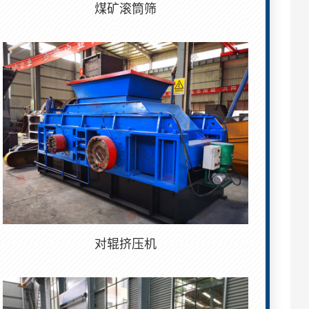
煤矿滚筒筛
对辊挤压机