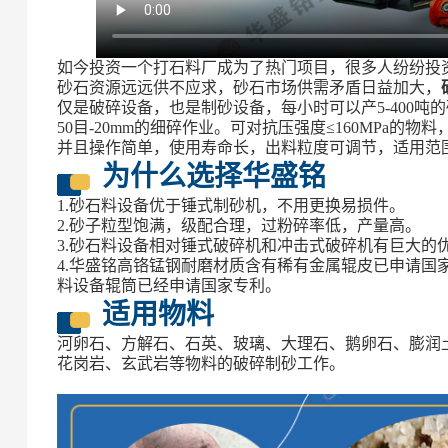
如今投资一个打石料厂成为了热门项目，很多人纷纷投
砂石资源远远供不应求，砂石市场供需矛盾日益加大，
仅是破碎设备，也是制砂设备，每小时可以产5-400吨
50目-20mm的细碎作业。可对抗压强度≤160MPa
并且操作简单，使用寿命长，出料粒度可调节，适用范
为什么选择华盛铭
1.砂石料设备优于锤式制砂机，不用更换易损件。
2.砂子粒型饱满，级配合理，过粉碎率低，产量高。
3.砂石料设备相对锤式破碎机和冲击式破碎机有巨大的优
4.华盛铭高铬锰钢耐磨材质含有稀有金属辊皮已申请国
料设备辊筒已经申请国家专利。
适用物料
河卵石、方解石、石英、玻璃、大理石、鹅卵石、膨润
花岗岩、玄武岩等物料的破碎制砂工作。