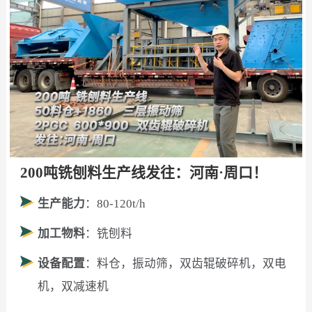
200吨铣刨料生产线发往：河南·周口！
生产能力
：80-120t/h
加工物料
：铣刨料
设备配置
：料仓，振动筛，双齿辊破碎机，双电
机，双减速机