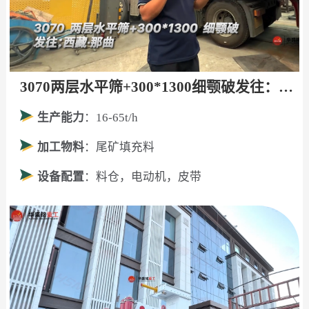
3070两层水平筛+300*1300细颚破发往：西藏·那曲！
生产能力
：16-65t/h
加工物料
：尾矿填充料
设备配置
：料仓，电动机，皮带