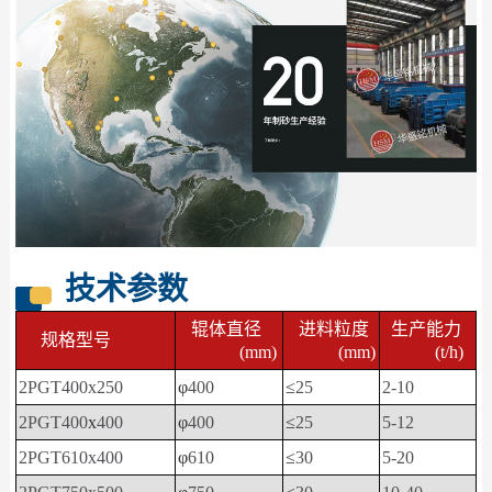
技术参数
辊体直径
进料粒度
生产能力
规格型号
(mm)
(mm)
(t/h)
2PGT400x250
φ
400
≤
25
2-10
2PGT400
x
400
φ
400
≤
25
5-12
2PGT610x400
φ
610
≤
30
5-20