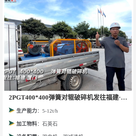
2PGT400*400弹簧对辊破碎机发往福建·厦门！
生产能力
：5-12t/h
加工物料
：石英石