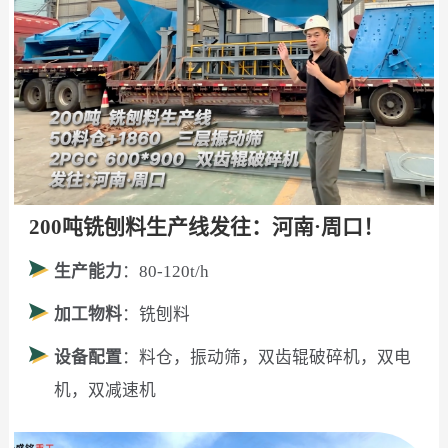
200吨铣刨料生产线发往：河南·周口！
生产能力
：80-120t/h
加工物料
：铣刨料
设备配置
：料仓，振动筛，双齿辊破碎机，双电
机，双减速机