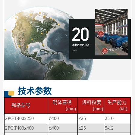
技术参数
辊体直径
进料粒度
生产能力
规格型号
(mm)
(mm)
(t/h)
2PGT400x250
φ
400
≤
25
2-10
2PGT400
x
400
φ
400
≤
25
5-12