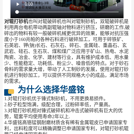
对辊打砂机
也叫对辊破碎机也叫对辊制砂机，双辊破碎机是
利用两台电机带动两副辊轴对物料进行挤压，研磨的工作,破
碎出的物料有较一般破碎机械更优异的效果，能够对抗压强
度小于160兆帕的各种石料进行破碎加工，可用于碎铁矿、
石英岩、钾(钠)长石、石灰石、碎石、金属硅、重晶石、玄
武岩、硅石、生石灰、煤和煤广泛应用于矿山、热电、水泥
陶瓷、冶金、化学、建材等行业，具有维护成本低、用水量
少、性能稳定、功耗低、粉尘少、噪音低的特点。对于砂石
骨料的需求量大增，带动了人工制砂的发展，使用对辊打砂
机进行制砂加工，可以提供不同规格大小的成品，满足市场
的需求。
为什么选择华盛铭
1.对辊打砂机优于锤式制砂机，不用更换易损件。
2.砂子粒型饱满，级配合理，过粉碎率低，产量高。
3.对辊打砂机相对锤式破碎机和冲击式破碎机有巨大的优
势，辊套平均使用寿命2年以上.
4.华盛铭高铬锰钢耐磨材质含有稀有金属辊皮已申请国家专
利，出料粒度可以精确调整已申请国家专利，对辊打砂机辊