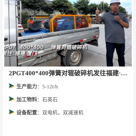
2PGT400*400弹簧对辊破碎机发往福建·厦门！
生产能力
：5-12t/h
加工物料
：石英石
设备配置
：双电机，双减速机