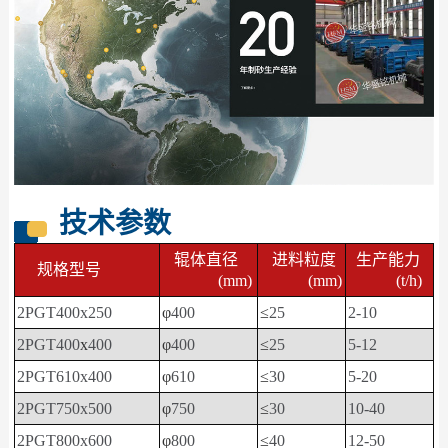
技术参数
辊体直径
进料粒度
生产能力
规格型号
(mm)
(mm)
(t/h)
2PGT400x250
φ
400
≤
25
2-10
2PGT400
x
400
φ
400
≤
25
5-12
2PGT610x400
φ
610
≤
30
5-20
2PGT750x500
φ
750
≤
30
10-40
2PGT800x600
φ
800
≤
40
12-50