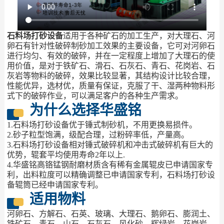
石料场打砂设备
适用于各种矿石的加工生产，对大理石、河
卵石有针对性破碎制砂加工效果的主要设备，它可对河卵石
进行均匀、有效的破碎，并在一定程度上增加了大理石的使
用价值，是对于铁矿石、滑石、石灰石、青石、花岗岩、石
灰岩等物料的破碎，效果比较显著，其结构设计比较合理，
性能优异，选材优，质量有保证，克服了干、湿两种物料形
式下的破碎作业，可以满足客户的各种生产需求。
为什么选择华盛铭
1.石料场打砂设备优于锤式制砂机，不用更换易损件。
2.砂子粒型饱满，级配合理，过粉碎率低，产量高。
3.石料场打砂设备相对锤式破碎机和冲击式破碎机有巨大的
优势，辊套平均使用寿命2年以上.
4.华盛铭高铬锰钢耐磨材质含有稀有金属辊皮已申请国家专
利，出料粒度可以精确调整已申请国家专利，石料场打砂设
备辊筒已经申请国家专利。
适用物料
河卵石、方解石、石英、玻璃、大理石、鹅卵石、膨润土、
铁矿石、青石、山石、石灰石、风化砂、辉绿岩、花岗岩、