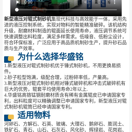
新型液压对辊式制砂机
集现代科技与高效能于一体，采用先
进的液压控制系统，实现对物料的智能精准破碎。该机结构
升级，耐磨材料制造的辊面延长使用寿命，液压调节系统可
快速调整出料粒度，满足多样需求。低噪音、低粉尘设计，
符合环保标准，广泛应用于高品质机制砂生产，提升砂石品
质与生产效率。
为什么选择华盛铭
1.新型液压对辊式制砂机优于锤式制砂机，不用更换易损
件。
2.砂子粒型饱满，级配合理，过粉碎率低，产量高。
3.新型液压对辊式制砂机相对锤式破碎机和冲击式破碎机有
巨大的优势，辊套平均使用寿命2年以上.
4.华盛铭高铬锰钢耐磨材质含有稀有金属辊皮已申请国家专
利，出料粒度可以精确调整已申请国家专利，新型液压对辊
式制砂机辊筒已经申请国家专利。
适用物料
河卵石、方解石、石英、玻璃、大理石、鹅卵石、膨润土、
铁矿石、青石、山石、石灰石、风化砂、辉绿岩、花岗岩、