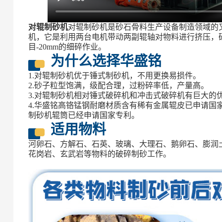
对辊制砂机
对辊制砂机是砂石骨料生产设备制造领域的
机，它是利用两台电机带动两副辊轴对物料进行挤压，研
目-20mm的细碎作业。
为什么选择华盛铭
1.对辊制砂机优于锤式制砂机，不用更换易损件。
2.砂子粒型饱满，级配合理，过粉碎率低，产量高。
3.对辊制砂机相对锤式破碎机和冲击式破碎机有巨大的优
4.华盛铭高铬锰钢耐磨材质含有稀有金属辊皮已申请国
制砂机辊筒已经申请国家专利。
适用物料
河卵石、方解石、石英、玻璃、大理石、鹅卵石、膨润
花岗岩、玄武岩等物料的破碎制砂工作。