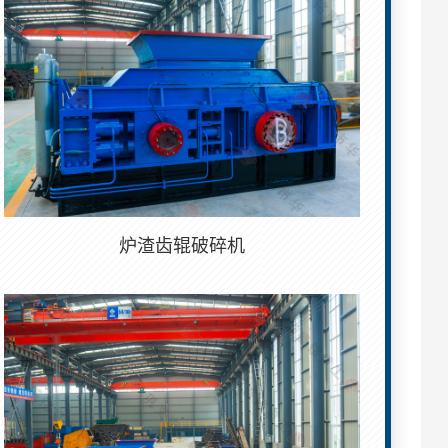
炉渣齿辊破碎机