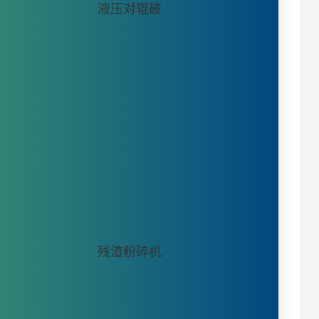
液压对辊破
残渣粉碎机