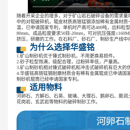
随着开采企业的增多，对于矿山岩石破碎设备的需求量
中的对辊破碎机，辊皮材质高铬锰钢添加稀有金属材质
温，已申请国家专利，单机时产高可达400吨，出料粒型饱
80mm、成品粒度要求50目-20mm，可对抗压强度≤1
挤压，研磨的工作。在石料厂、砂石厂、制砂生产线中
为什么选择华盛铭
1.矿山制砂机优于锤式制砂机，不用更换易损件。
2.砂子粒型饱满，级配合理，过粉碎率低，产量高。
3.矿山制砂机相对锤式破碎机和冲击式破碎机有巨大的优
4.华盛铭高铬锰钢耐磨材质含有稀有金属辊皮已申请国
制砂机辊筒已经申请国家专利。
适用物料
河卵石、方解石、石英、玻璃、大理石、鹅卵石、膨润
花岗岩、玄武岩等物料的破碎制砂工作。