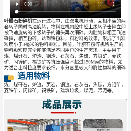
叶腊石粉碎机
在运行过程中，由双电机带动，互相串连的两
套转子同时高速旋转，物料在机内腔中经上级转子击碎立即
被飞速旋转的下级转子的锤头再次细碎，内腔物料相互飞速
碰撞，相互粉碎，达到锤粉料，料粉料的效果，形成了出料
粒度小于3毫米的物料颗粒。目前，叶腊石粉碎机所生产的
物料颗粒度完全能够满足不同用户的生产需求。主要用于
煤、煤矸石、炉渣、钢渣、石灰石、焦碳、方铅矿、菱铁
矿、闪锌矿、褐铁矿等抗压强度不超过150Mpa的物料，尤
为适合出料粒度要求较细，水分含量较大的脆性物料的细碎
适用物料
煤，煤矸石，炉渣，页岩，钢渣，石灰石，焦碳，方铅矿，
菱铁矿，闪锌矿，褐铁矿，建筑垃圾，煤泥，污泥等。