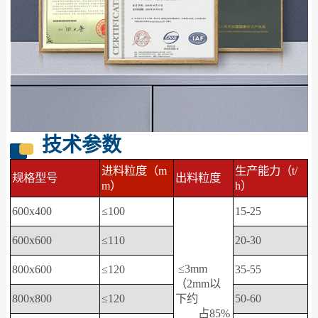
技术参数
进料粒度（m
生产能力（t/
规格型号
出料粒度
m）
h）
600x400
≤100
15-25
600x600
≤110
20-30
≤3mm
800x600
≤120
35-55
（2mm以
800x800
≤120
下约
50-60
占85%