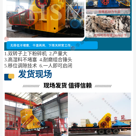
1.双转子上下粉碎机 2.产量大
3.高湿料不堵塞 4.耐磨组合锤头
5.移位调隙技术 6.一人即可启闭
发货现场