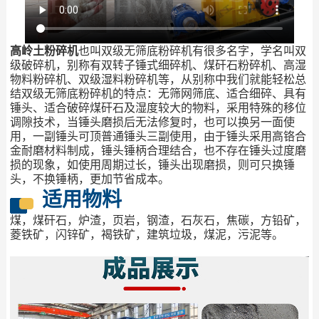
高岭土粉碎机
也叫双级无筛底粉碎机有很多名字，学名叫双
级破碎机，别称有双转子锤式细碎机、煤矸石粉碎机、高湿
物料粉碎机、双级湿料粉碎机等，从别称中我们就能轻松总
结双级无筛底粉碎机的特点：无筛网筛底、适合细碎、具有
锤头、适合破碎煤矸石及湿度较大的物料，采用特殊的移位
调隙技术，当锤头磨损后无法修复时，也可以换另一面使
用，一副锤头可顶普通锤头三副使用，由于锤头采用高铬合
金耐磨材料制成，锤头锤柄合理结合，也不存在锤头过度磨
损的现象，如使用周期过长，锤头出现磨损，则可只换锤
头，不换锤柄，更加节省成本。
适用物料
煤，煤矸石，炉渣，页岩，钢渣，石灰石，焦碳，方铅矿，
菱铁矿，闪锌矿，褐铁矿，建筑垃圾，煤泥，污泥等。