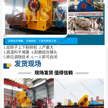
1.双转子上下粉碎机 2.产量大
3.高湿料不堵塞 4.耐磨组合锤头
5.移位调隙技术 6.一人即可启闭
发货现场