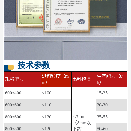
技术参数
进料粒度（m
生产能力（t/
规格型号
出料粒度
m）
h）
600x400
≤100
15-25
600x600
≤110
20-30
≤3mm
800x600
≤120
35-55
（2mm以
800x800
≤120
下约
50-60